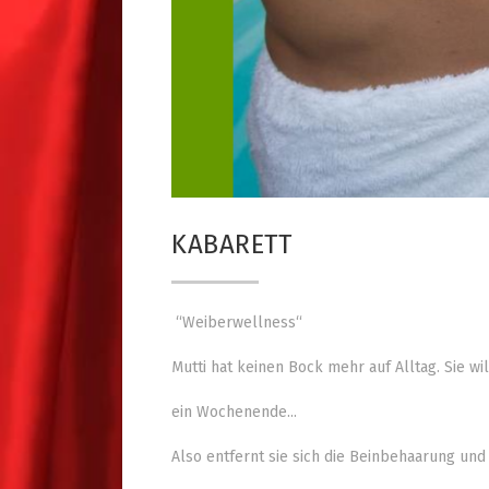
KABARETT
“Weiberwellness“
Mutti hat keinen Bock mehr auf Alltag. Sie wil
ein Wochenende...
Also entfernt sie sich die Beinbehaarung und