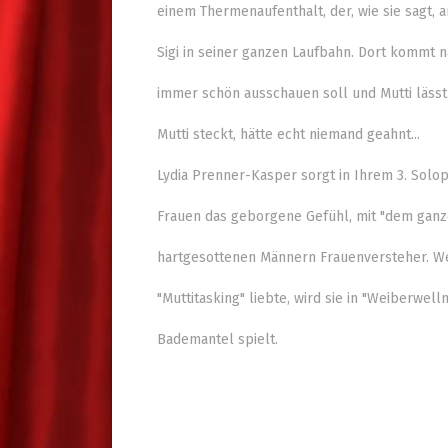
einem Thermenaufenthalt, der, wie sie sagt,
Sigi in seiner ganzen Laufbahn. Dort kommt 
immer schön ausschauen soll und Mutti lässt 
Mutti steckt, hätte echt niemand geahnt...
Lydia Prenner-Kasper sorgt in Ihrem 3. Solo
Frauen das geborgene Gefühl, mit "dem ganze
hartgesottenen Männern Frauenversteher. We
"Muttitasking" liebte, wird sie in "Weiberwell
Bademantel spielt.