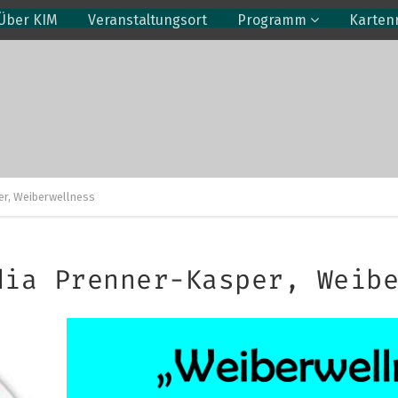
Über KIM
Veranstaltungsort
Programm
Karten
r, Weiberwellness
dia Prenner-Kasper, Weib